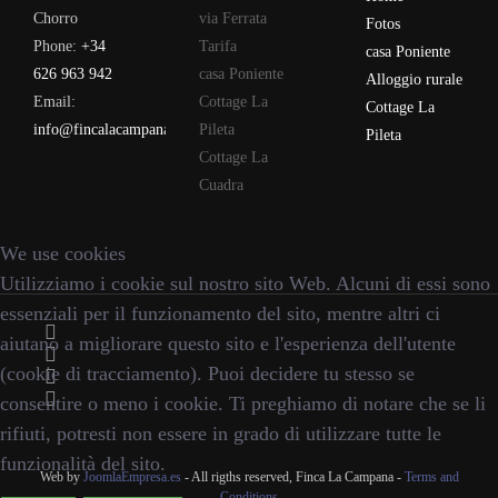
Chorro
via Ferrata
Fotos
Phone:
+34
Tarifa
casa Poniente
626 963 942
casa Poniente
Alloggio rurale
Email:
Cottage La
Cottage La
info@fincalacampana.com
Pileta
Pileta
Cottage La
Cuadra
We use cookies
Utilizziamo i cookie sul nostro sito Web. Alcuni di essi sono
essenziali per il funzionamento del sito, mentre altri ci
aiutano a migliorare questo sito e l'esperienza dell'utente
(cookie di tracciamento). Puoi decidere tu stesso se
consentire o meno i cookie. Ti preghiamo di notare che se li
rifiuti, potresti non essere in grado di utilizzare tutte le
funzionalità del sito.
Web by
JoomlaEmpresa.es
- All rigths reserved, Finca La Campana -
Terms and
Conditions