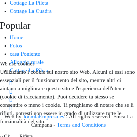
Cottage La Pileta
Cottage La Cuadra
Popular
Home
Fotos
casa Poniente
Alloggio rurale
We use cookies
Cottage La Pileta
Utilizziamo i cookie sul nostro sito Web. Alcuni di essi sono
essenziali per il funzionamento del sito, mentre altri ci
aiutano a migliorare questo sito e l'esperienza dell'utente
(cookie di tracciamento). Puoi decidere tu stesso se
consentire o meno i cookie. Ti preghiamo di notare che se li
rifiuti, potresti non essere in grado di utilizzare tutte le
Web by
JoomlaEmpresa.es
- All rigths reserved, Finca La
funzionalità del sito.
Campana -
Terms and Conditions
Ok
Rifiuta