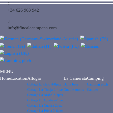
+34 626 963 942
info@fincalacampana.com
MENU
Home
Location
Allogio
La Camerata
Camping
Cottage El Gato 4-8pax
Bunk beds
Camping pitch
Cottage La Tinaja 2-4pax
Double rooms
Camper
Cottage La Araña 2-3pax
Cottage El Aguila 2-4pax
Cottage La Cuadra 2pax
Cottage La Pileta 2-6pax