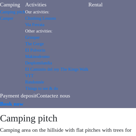
Camping
Activities
Rental
Camping pitch
Our activities:
Camper
Climbing Lessons
Via Ferrata
Other activities:
Grimper
The Gorge
El Polvorin
Makinodromo
Desplomilandia
El Caminito del rey The Kings Walk
VTT
Randonnée
Things to see & do
Payment deposit
Contactez nous
Book now
Camping pitch
Camping area on the hillside with flat pitches with trees for