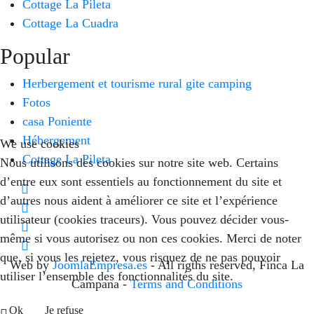
Cottage La Pileta
Cottage La Cuadra
Popular
Herbergement et tourisme rural gite camping
Fotos
casa Poniente
Hébergement
We use cookies
Cottage La Pileta
Nous utilisons des cookies sur notre site web. Certains
d’entre eux sont essentiels au fonctionnement du site et
d’autres nous aident à améliorer ce site et l’expérience
utilisateur (cookies traceurs). Vous pouvez décider vous-
même si vous autorisez ou non ces cookies. Merci de noter
que, si vous les rejetez, vous risquez de ne pas pouvoir
Web by
JoomlaEmpresa.es
- All rigths reserved, Finca La
utiliser l’ensemble des fonctionnalités du site.
Campana -
Terms and Conditions
Ok
Je refuse