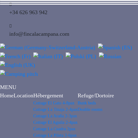
+34 626 963 942
info@fincalacampana.com
MENU
Home
Location
Hébergement
Refuge/Dortoire
Cottage El Gato 4-8pax
Bunk beds
Cottage La Tinaja 2-4pax
Double rooms
Cottage La Araña 2-3pax
Cottage El Aguila 2-4pax
Cottage La Cuadra 2pax
Cottage La Pileta 2-6pax