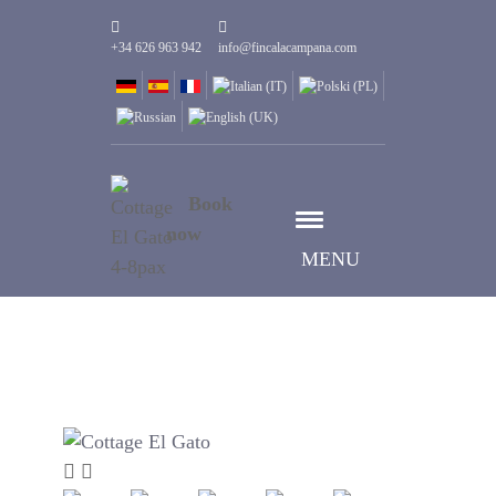
+34 626 963 942
info@fincalacampana.com
Book
now
MENU