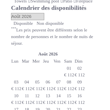
Towels
Swimming pool
Patio
Fireplace
Calendrier des disponibilités
Disponible
Non disponible
***
Les prix peuvent être différents selon le
nombre de personnes et le nombre de nuits de
séjour.
Août
2026
Lun
Mar
Mer
Jeu
Ven
Sam
Dim
01
02
€
112
€
112
03
04
05
06
07
08
09
€
112
€
112
€
112
€
112
€
112
€
112
€
112
10
11
12
13
14
15
16
€
112
€
112
€
112
€
112
€
112
€
112
€
112
17
18
19
20
21
22
23