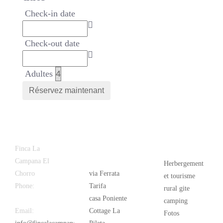
Check-in date
Check-out date
Adultes
Latest
Popular
Finca La
News
Campana El
Herbergement
Chorro
via Ferrata
et tourisme
Phone:
+34
Tarifa
rural gite
626 963 942
casa Poniente
camping
Email:
Cottage La
Fotos