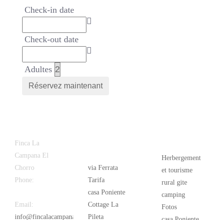
Check-in date
Check-out date
Adultes
Latest
Popular
Finca La
News
Campana El
Herbergement
Chorro
via Ferrata
et tourisme
Phone:
+34
Tarifa
rural gite
626 963 942
casa Poniente
camping
Email:
Cottage La
Fotos
info@fincalacampana.com
Pileta
casa Poniente