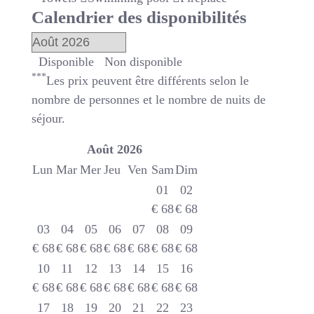
Calendrier des disponibilités
Disponible
Non disponible
***
Les prix peuvent être différents selon le
nombre de personnes et le nombre de nuits de
séjour.
Août
2026
Lun
Mar
Mer
Jeu
Ven
Sam
Dim
01
02
€
68
€
68
03
04
05
06
07
08
09
€
68
€
68
€
68
€
68
€
68
€
68
€
68
10
11
12
13
14
15
16
€
68
€
68
€
68
€
68
€
68
€
68
€
68
17
18
19
20
21
22
23