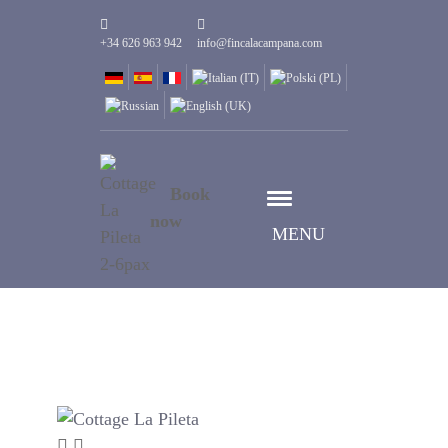
+34 626 963 942
info@fincalacampana.com
Book
now
MENU