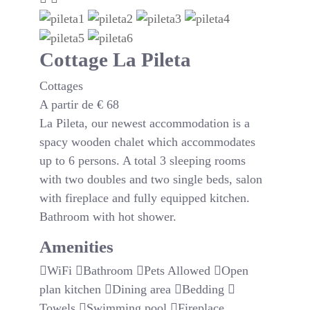
Cottage La Pileta
Cottages
A partir de
€
68
La Pileta, our newest accommodation is a
spacy wooden chalet which accommodates
up to 6 persons. A total 3 sleeping rooms
with two doubles and two single beds, salon
with fireplace and fully equipped kitchen.
Bathroom with hot shower.
Amenities
WiFi
Bathroom
Pets Allowed
Open
plan kitchen
Dining area
Bedding
Towels
Swimming pool
Fireplace