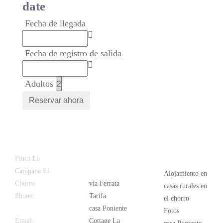
date
Fecha de llegada
Fecha de registro de salida
Adultos
Latest
Popular
Finca La
News
Campana El
Alojamiento en
Chorro
via Ferrata
casas rurales en
Phone:
+34
Tarifa
el chorro
626 963 942
casa Poniente
Fotos
Email:
Cottage La