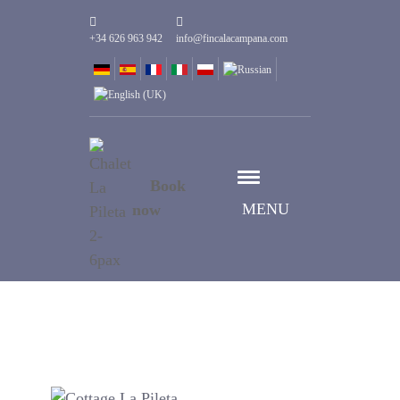
+34 626 963 942
info@fincalacampana.com
Book
MENU
now