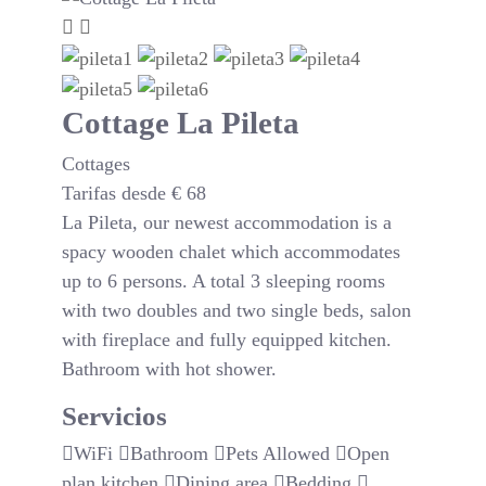
Cottage La Pileta
Cottages
Tarifas desde
€
68
La Pileta, our newest accommodation is a
spacy wooden chalet which accommodates
up to 6 persons. A total 3 sleeping rooms
with two doubles and two single beds, salon
with fireplace and fully equipped kitchen.
Bathroom with hot shower.
Servicios
WiFi
Bathroom
Pets Allowed
Open
plan kitchen
Dining area
Bedding