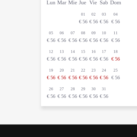
Lun
Mar
Mie
Jue
Vie
Sab
Dom
01
02
03
04
€
56
€
56
€
56
€
56
05
06
07
08
09
10
11
€
56
€
56
€
56
€
56
€
56
€
56
€
56
12
13
14
15
16
17
18
€
56
€
56
€
56
€
56
€
56
€
56
€
56
19
20
21
22
23
24
25
€
56
€
56
€
56
€
56
€
56
€
56
€
56
26
27
28
29
30
31
€
56
€
56
€
56
€
56
€
56
€
56