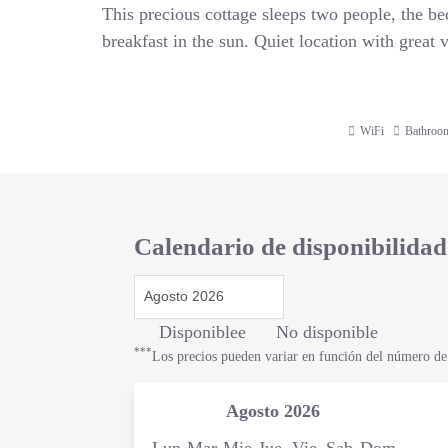
This precious cottage sleeps two people, the be
breakfast in the sun. Quiet location with great 
WiFi
Bathroo
Calendario de disponibilidad
Disponiblee
No disponible
***
Los precios pueden variar en función del número de
Agosto
2026
Lun
Mar
Mie
Jue
Vie
Sab
Dom