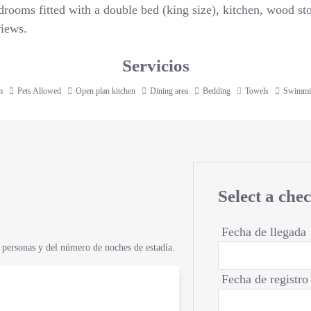
drooms fitted with a double bed (king size), kitchen, wood st
views.
Servicios
m
Pets Allowed
Open plan kitchen
Dining area
Bedding
Towels
Swimmi
Select a che
Fecha de llegada
 personas y del número de noches de estadía.
Fecha de registro