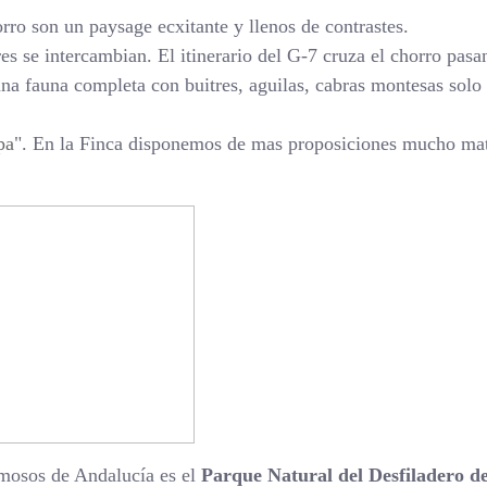
rro son un paysage ecxitante y llenos de contrastes.
res se intercambian. El itinerario del G-7 cruza el chorro pas
 una fauna completa con buitres, aguilas, cabras montesas sol
pa
". En la Finca disponemos de mas proposiciones mucho mat
rmosos de Andalucía es el
Parque Natural del Desfiladero d