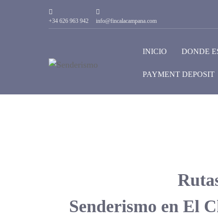
+34 626 963 942
info@fincalacampana.com
INICIO
DONDE E
PAYMENT DEPOSIT
Ruta
Senderismo en El C