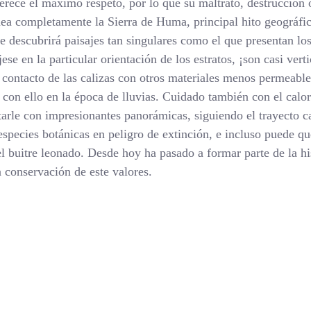
rece el máximo respeto, por lo que su maltrato, destrucción o
rodea completamente la Sierra de Huma, principal hito geográfi
e descubrirá paisajes tan singulares como el que presentan los
jese en la particular orientación de los estratos, ¡son casi vert
 contacto de las calizas con otros materiales menos permeabl
o con ello en la época de lluvias. Cuidado también con el calo
tarle con impresionantes panorámicas, siguiendo el trayecto 
especies botánicas en peligro de extinción, e incluso puede qu
l buitre leonado. Desde hoy ha pasado a formar parte de la his
a conservación de este valores.