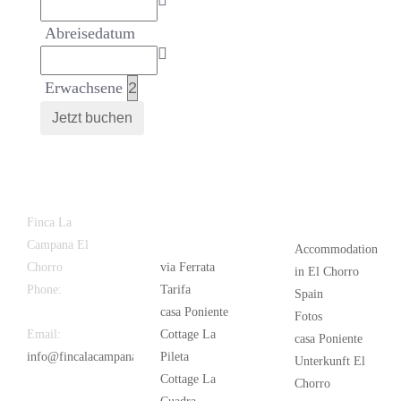
Abreisedatum
Erwachsene
Latest
Popular
Finca La
News
Campana El
Accommodation
Chorro
via Ferrata
in El Chorro
Phone:
+34
Tarifa
Spain
626 963 942
casa Poniente
Fotos
Email:
Cottage La
casa Poniente
info@fincalacampana.com
Pileta
Unterkunft El
Cottage La
Chorro