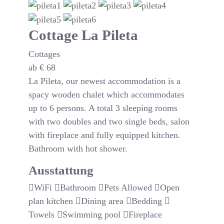
Cottage La Pileta
Cottages
ab
€
68
La Pileta, our newest accommodation is a
spacy wooden chalet which accommodates
up to 6 persons. A total 3 sleeping rooms
with two doubles and two single beds, salon
with fireplace and fully equipped kitchen.
Bathroom with hot shower.
Ausstattung
WiFi
Bathroom
Pets Allowed
Open
plan kitchen
Dining area
Bedding
Towels
Swimming pool
Fireplace