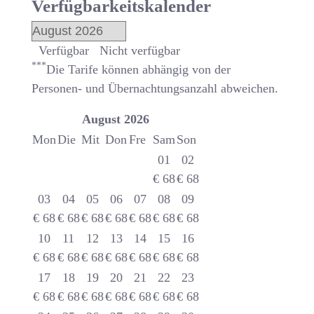
Verfügbarkeitskalender
Verfügbar
Nicht verfügbar
***
Die Tarife können abhängig von der
Personen- und Übernachtungsanzahl abweichen.
August
2026
Mon
Die
Mit
Don
Fre
Sam
Son
01
02
€
68
€
68
03
04
05
06
07
08
09
€
68
€
68
€
68
€
68
€
68
€
68
€
68
10
11
12
13
14
15
16
€
68
€
68
€
68
€
68
€
68
€
68
€
68
17
18
19
20
21
22
23
€
68
€
68
€
68
€
68
€
68
€
68
€
68