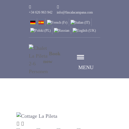
+34 626 963 942
info@fincalacampana.com
Book
now
MENU