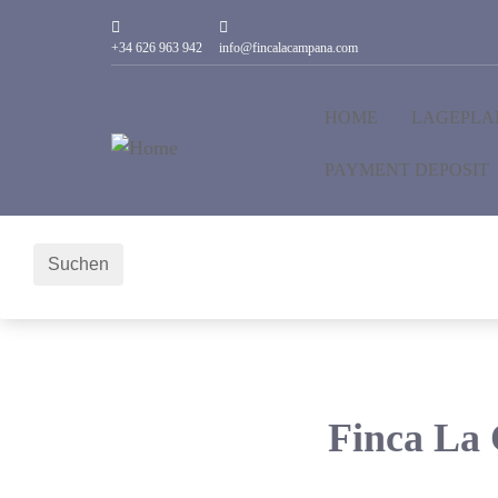
+34 626 963 942
info@fincalacampana.com
Datum auswählen
Anreise
Datum auswählen
HOME
LAGEPLA
Abreise
Gäste
PAYMENT DEPOSIT
1
Zimmer
2
Erwachsene
Suchen
Finca La 