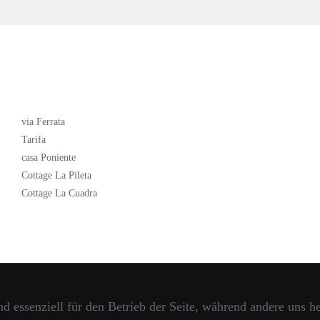
Latest News
via Ferrata
Tarifa
casa Poniente
Cottage La Pileta
Cottage La Cuadra
d essenziell für den Betrieb der Seite, während andere uns h