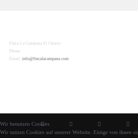
Finca La Campana El Chorro
Phone:
+34 626 963 942
Email:
info@fincalacampana.com
Wir benutzen Cookies
Wir nutzen Cookies auf unserer Website. Einige von ihnen sin