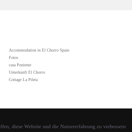
Popular
Accommodation in El Chorro Spain
Fotos
casa Poniente
Unterkunft El Chorro
Cottage La Pileta
elfen, diese Website und die Nutzererfahrung zu verbessern