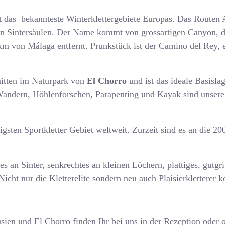
st das bekannteste Winterklettergebiete Europas. Das Routen 
n an Sintersäulen. Der Name kommt von grossartigen Canyon, de
 von Málaga entfernt. Prunkstück ist der Camino del Rey, ein
itten im Naturpark von
El Chorro
und ist das ideale Basisla
andern, Höhlenforschen, Parapenting und Kayak sind unsere S
tigsten Sportkletter Gebiet weltweit. Zurzeit sind es an die 2
s an Sinter, senkrechtes an kleinen Löchern, plattiges, gutgri
 Nicht nur die Kletterelite sondern neu auch Plaisierklettere
sien und El Chorro finden Ihr bei uns in der Rezeption oder