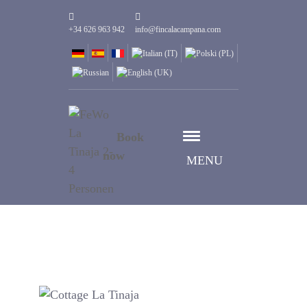
+34 626 963 942
info@fincalacampana.com
Book
now
MENU