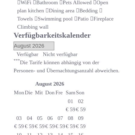
WiFi
Bathroom
Pets Allowed
Open
plan kitchen
Dining area
Bedding
Towels
Swimming pool
Patio
Fireplace
Climbing wall
Verfügbarkeitskalender
Verfügbar
Nicht verfügbar
***
Die Tarife können abhängig von der
Personen- und Übernachtungsanzahl abweichen.
August
2026
Mon
Die
Mit
Don
Fre
Sam
Son
01
02
€
59
€
59
03
04
05
06
07
08
09
€
59
€
59
€
59
€
59
€
59
€
59
€
59