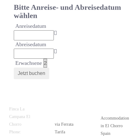
Bitte Anreise- und Abreisedatum
wählen
Anreisedatum
Abreisedatum
Erwachsene
Latest
Popular
Finca La
News
Campana El
Accommodation
Chorro
via Ferrata
in El Chorro
Phone:
+34
Tarifa
Spain