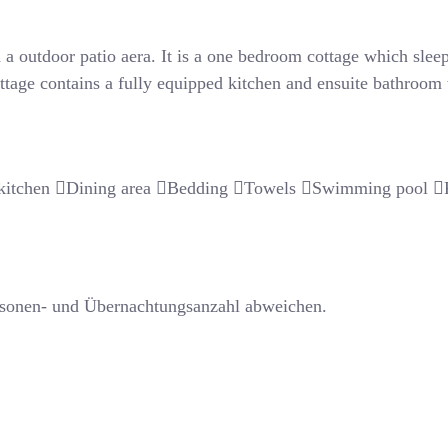
th a outdoor patio aera. It is a one bedroom cottage which sl
ttage contains a fully equipped kitchen and ensuite bathroom
kitchen
Dining area
Bedding
Towels
Swimming pool
rsonen- und Übernachtungsanzahl abweichen.