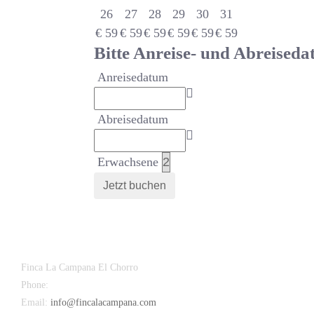
26
27
28
29
30
31
€
59
€
59
€
59
€
59
€
59
€
59
Bitte Anreise- und Abreised
Anreisedatum
Abreisedatum
Erwachsene
Finca La Campana El Chorro
Phone:
+34 626 963 942
Email:
info@fincalacampana.com