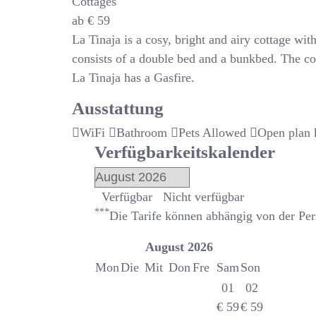
Cottages
ab
€
59
La Tinaja is a cosy, bright and airy cottage wi
consists of a double bed and a bunkbed. The co
La Tinaja has a Gasfire.
Ausstattung
WiFi
Bathroom
Pets Allowed
Open plan 
Verfügbarkeitskalender
Verfügbar
Nicht verfügbar
***
Die Tarife können abhängig von der Pe
August
2026
Mon
Die
Mit
Don
Fre
Sam
Son
01
02
€
59
€
59