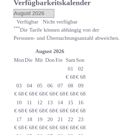
Verfügbarkeitskalender
Verfügbar
Nicht verfügbar
***
Die Tarife können abhängig von der
Personen- und Übernachtungsanzahl abweichen.
August
2026
Mon
Die
Mit
Don
Fre
Sam
Son
01
02
€
68
€
68
03
04
05
06
07
08
09
€
68
€
68
€
68
€
68
€
68
€
68
€
68
10
11
12
13
14
15
16
€
68
€
68
€
68
€
68
€
68
€
68
€
68
17
18
19
20
21
22
23
€
68
€
68
€
68
€
68
€
68
€
68
€
68