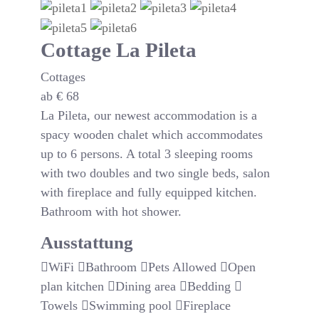
Cottage La Pileta
Cottages
ab
€
68
La Pileta, our newest accommodation is a
spacy wooden chalet which accommodates
up to 6 persons. A total 3 sleeping rooms
with two doubles and two single beds, salon
with fireplace and fully equipped kitchen.
Bathroom with hot shower.
Ausstattung
WiFi
Bathroom
Pets Allowed
Open
plan kitchen
Dining area
Bedding
Towels
Swimming pool
Fireplace