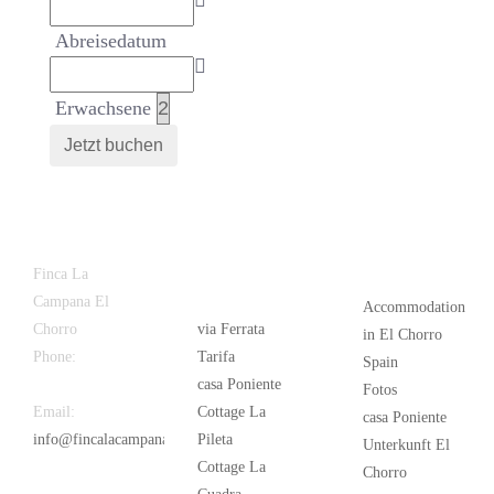
Abreisedatum
Erwachsene
Latest
Popular
Finca La
News
Campana El
Accommodation
Chorro
via Ferrata
in El Chorro
Phone:
+34
Tarifa
Spain
626 963 942
casa Poniente
Fotos
Email:
Cottage La
casa Poniente
info@fincalacampana.com
Pileta
Unterkunft El
Cottage La
Chorro