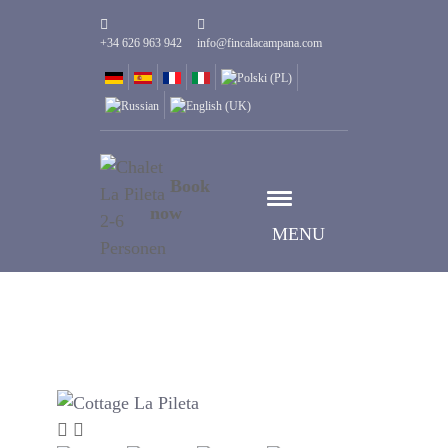
+34 626 963 942
info@fincalacampana.com
Book
now
MENU