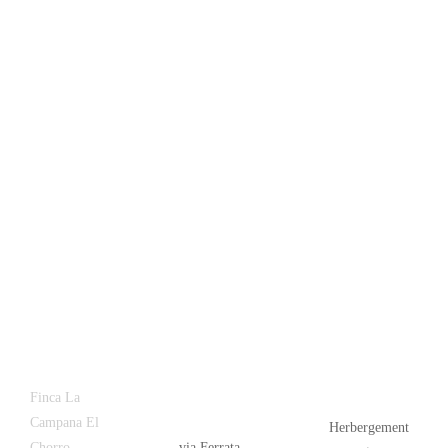
Latest
Popular
Finca La
News
Campana El
Herbergement
Chorro
via Ferrata