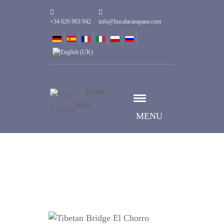
+34 626 963 942
info@fincalacampana.com
Book
now
MENU