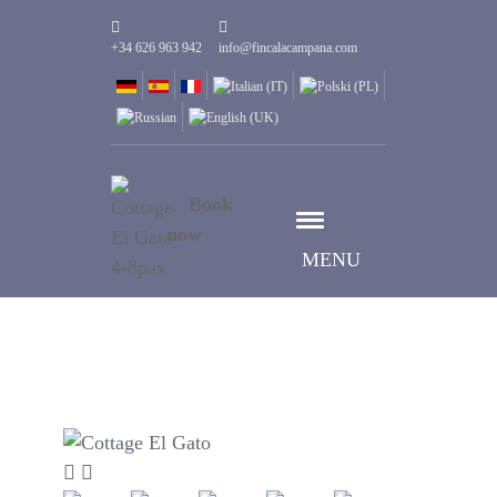
+34 626 963 942
info@fincalacampana.com
Book
now
MENU