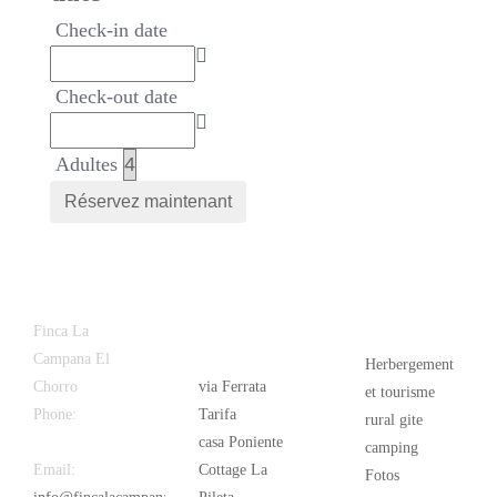
Check-in date
Check-out date
Adultes
Latest
Popular
Finca La
News
Campana El
Herbergement
Chorro
via Ferrata
et tourisme
Phone:
+34
Tarifa
rural gite
626 963 942
casa Poniente
camping
Email:
Cottage La
Fotos