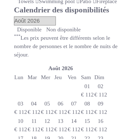
Towels
Swimming pool
Patio
Fireplace
Calendrier des disponibilités
Disponible
Non disponible
***
Les prix peuvent être différents selon le
nombre de personnes et le nombre de nuits de
séjour.
Août
2026
Lun
Mar
Mer
Jeu
Ven
Sam
Dim
01
02
€
112
€
112
03
04
05
06
07
08
09
€
112
€
112
€
112
€
112
€
112
€
112
€
112
10
11
12
13
14
15
16
€
112
€
112
€
112
€
112
€
112
€
112
€
112
17
18
19
20
21
22
23