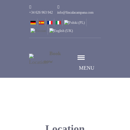
+34 626 963 942
info@fincalacampana.com
Book
now
MENU
Location