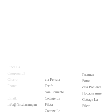
Latest
Popular
Finca La
News
Campana El
Главная
Chorro
via Ferrata
Fotos
Phone:
+34
Tarifa
casa Poniente
626 963 942
casa Poniente
Проживание
Email:
Cottage La
Cottage La
info@fincalacampana.com
Pileta
Pileta
Cottage La