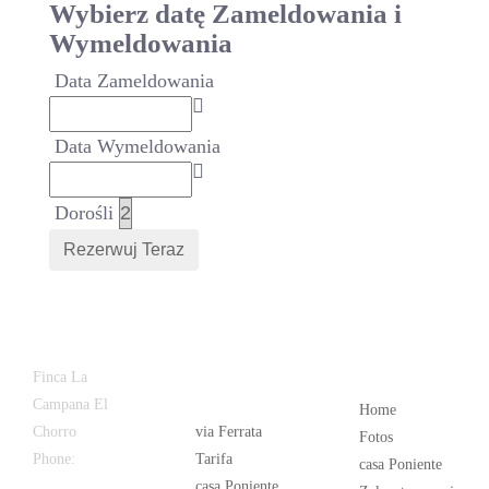
Wybierz datę Zameldowania i
Wymeldowania
Data Zameldowania
Data Wymeldowania
Dorośli
Latest
Popular
Finca La
News
Campana El
Home
Chorro
via Ferrata
Fotos
Phone:
+34
Tarifa
casa Poniente
626 963 942
casa Poniente