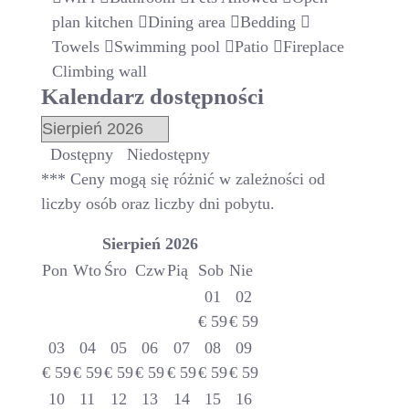
plan kitchen
Dining area
Bedding
Towels
Swimming pool
Patio
Fireplace
Climbing wall
Kalendarz dostępności
Dostępny
Niedostępny
*** Ceny mogą się różnić w zależności od
liczby osób oraz liczby dni pobytu.
Sierpień
2026
Pon
Wto
Śro
Czw
Pią
Sob
Nie
01
02
€
59
€
59
03
04
05
06
07
08
09
€
59
€
59
€
59
€
59
€
59
€
59
€
59
10
11
12
13
14
15
16