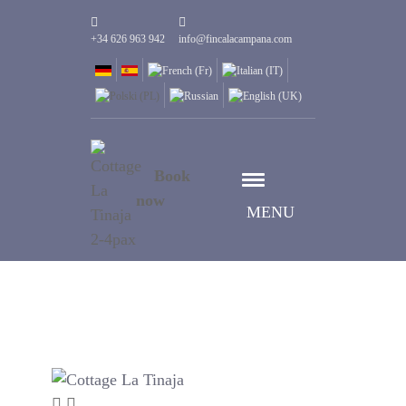
+34 626 963 942
info@fincalacampana.com
Book
now
MENU