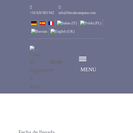
+34 626 963 942
info@fincalacampana.com
Book
MENU
now
Fecha de llegada