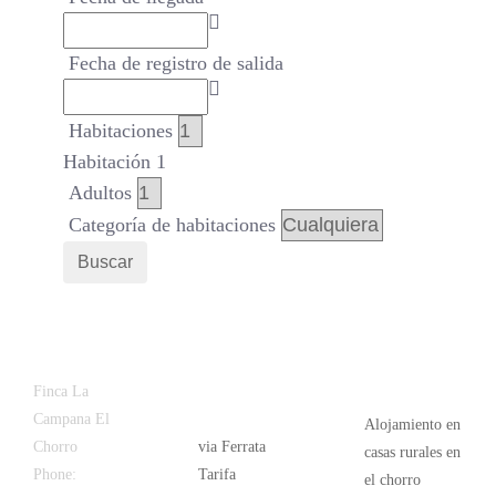
Fecha de registro de salida
Habitaciones
Habitación 1
Adultos
Categoría de habitaciones
Buscar
Latest
Popular
Finca La
News
Campana El
Alojamiento en
Chorro
via Ferrata
casas rurales en
Phone:
+34
Tarifa
el chorro