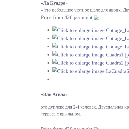
«Ла Куадра»
– это небольшое уютное шале для двоих. Дв
Price from 42€ per night
«Эль Агила»
это дуплекс для 2-4 человек. Двуспальная 
терраса с крыльцом.
Price from 42€ per night