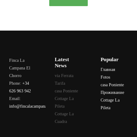
Latest
Popular
Finca La
News
Campana El
Главная
Chorro
via Ferrata
Fotos
Phone:
+34
Tarifa
casa Poniente
626 963 942
casa Poniente
Проживание
Email:
Cottage La
Cottage La
info@fincalacampana.com
Pileta
Pileta
Cottage La
Cuadra