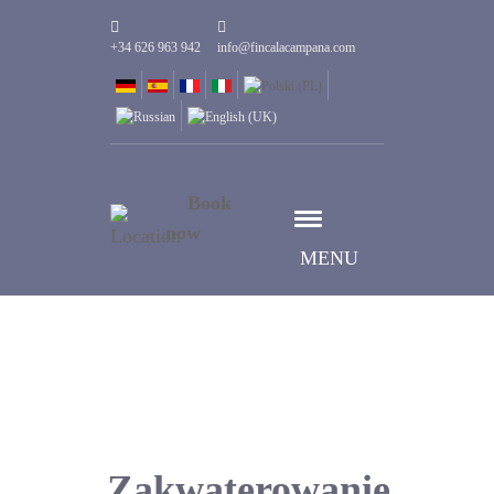
+34 626 963 942
info@fincalacampana.com
Book
now
MENU
Zakwaterowanie