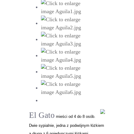
El Gato
mieści od 4 do 8 osób.
Dwie sypialnie, jedna z podwójnym łóżkiem
a druga z 6 pojedynczymi łóżkami,