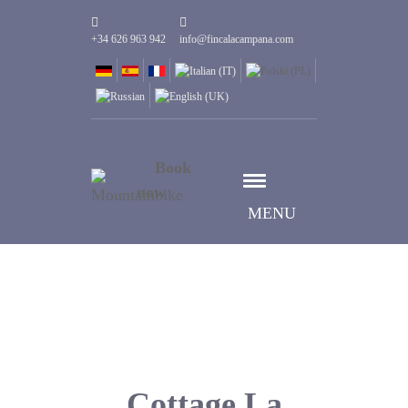
+34 626 963 942
info@fincalacampana.com
Book
now
MENU
Cottage La