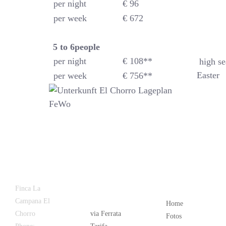
per night
€ 96
per week
€ 672
5 to 6
people
per night
€ 108**
high se
Easter
per week
€ 756**
Latest
Popular
Finca La
News
Campana El
Home
Chorro
via Ferrata
Fotos