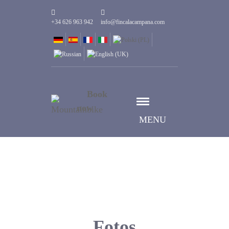
+34 626 963 942
info@fincalacampana.com
Book
now
MENU
Fotos