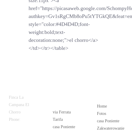
size:11px"><a
href="https://picasaweb.google.com/SchompyH
authkey=Gv1sRgCMb8oPu5tYTGkQE&feat=em
style="color:#4D4D4D;font-
weight:bold;text-
decoration:none;">el chorro</a>
</td></tr></table>
Latest
Popular
Finca La
News
Campana El
Home
Chorro
via Ferrata
Fotos
Phone:
+34
Tarifa
casa Poniente
626 963 942
casa Poniente
Zakwaterowanie