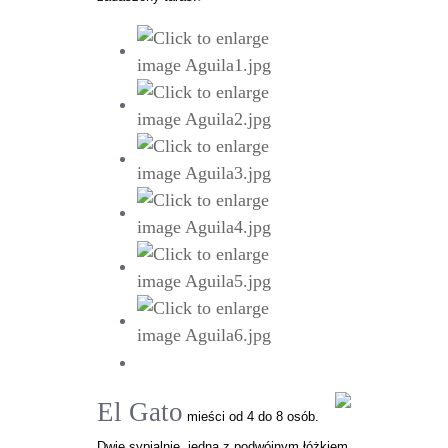
El Gato
mieści od 4 do 8 osób.
Dwie sypialnie, jedna z podwójnym łóżkiem