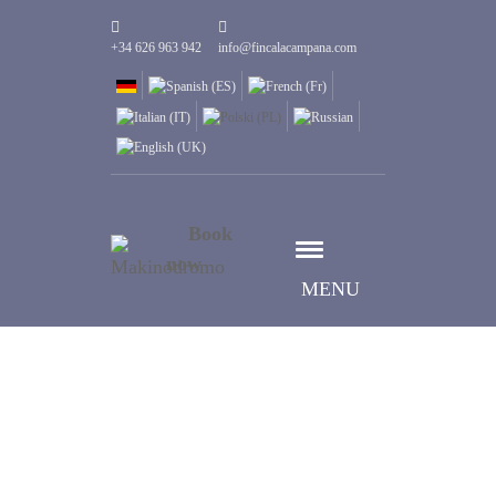
+34 626 963 942
info@fincalacampana.com
Book
now
MENU