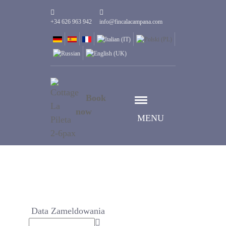
+34 626 963 942
info@fincalacampana.com
Book
now
MENU
Data Zameldowania