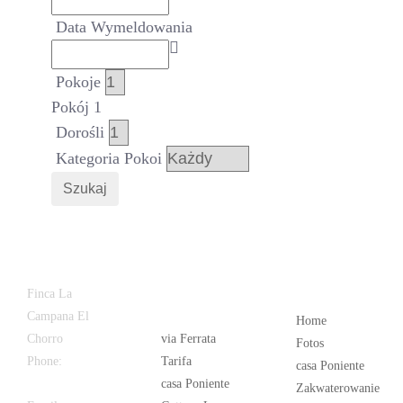
Data Wymeldowania
Pokoje
Pokój 1
Dorośli
Kategoria Pokoi
Szukaj
Latest
Popular
Finca La
News
Campana El
Home
Chorro
via Ferrata
Fotos
Phone:
+34
Tarifa
casa Poniente
626 963 942
casa Poniente
Zakwaterowanie