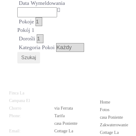
Data Wymeldowania
Pokoje
Pokój 1
Dorośli
Kategoria Pokoi
Szukaj
Latest
Popular
Finca La
News
Campana El
Home
Chorro
via Ferrata
Fotos
Phone:
+34
Tarifa
casa Poniente
626 963 942
casa Poniente
Zakwaterowanie
Email:
Cottage La
Cottage La