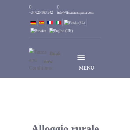
+34 626 963 942
info@fincalacampana.com
Book
now
MENU
Alloggio rurale