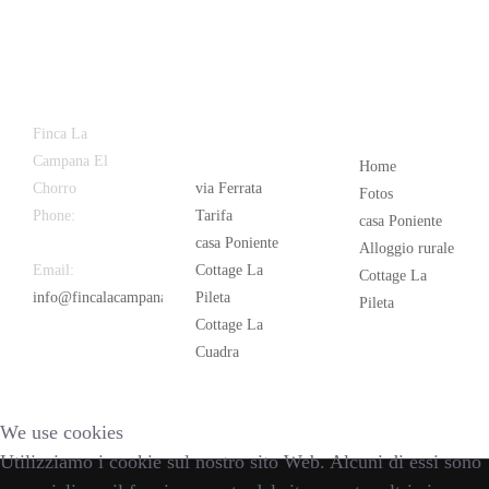
Latest
Popular
Finca La
News
Campana El
Home
Chorro
via Ferrata
Fotos
Phone:
+34
Tarifa
casa Poniente
626 963 942
casa Poniente
Alloggio rurale
Email:
Cottage La
Cottage La
info@fincalacampana.com
Pileta
Pileta
Cottage La
Cuadra
We use cookies
Utilizziamo i cookie sul nostro sito Web. Alcuni di essi sono