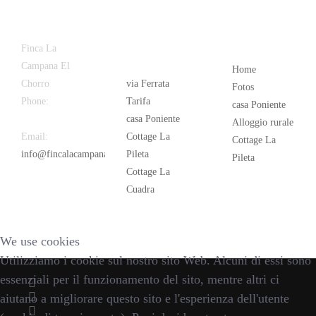
Latest
Popular
Finca La
News
Campana El
Home
Chorro
via Ferrata
Fotos
Phone:
+34
Tarifa
casa Poniente
626 963 942
casa Poniente
Alloggio rurale
Email:
Cottage La
Cottage La
info@fincalacampana.com
Pileta
Pileta
Cottage La
Cuadra
We use cookies
Utilizziamo i cookie sul nostro sito Web. Alcuni di essi sono
essenziali per il funzionamento del sito, mentre altri ci
aiutano a migliorare questo sito e l'esperienza dell'utente