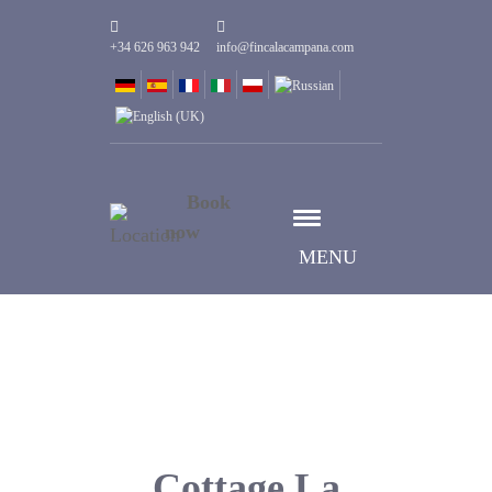
+34 626 963 942
info@fincalacampana.com
Book
now
MENU
Cottage La