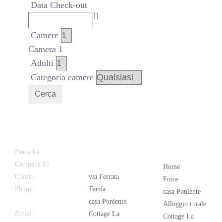
Data Check-out
Camere
Camera 1
Adulti
Categoria camere
Cerca
Latest
Popular
Finca La
News
Campana El
Home
Chorro
via Ferrata
Fotos
Phone:
+34
Tarifa
casa Poniente
626 963 942
casa Poniente
Alloggio rurale
Email:
Cottage La
Cottage La