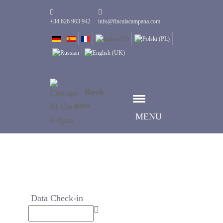
+34 626 963 942
info@fincalacampana.com
Book
now
MENU
Data Check-in