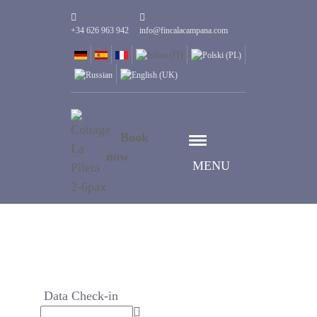
+34 626 963 942
info@fincalacampana.com
Book
now
MENU
Data Check-in