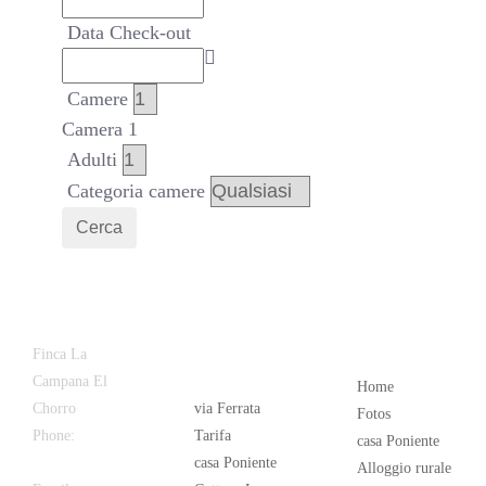
Data Check-out
Camere
Camera 1
Adulti
Categoria camere
Cerca
Latest
Popular
Finca La
News
Campana El
Home
Chorro
via Ferrata
Fotos
Phone:
+34
Tarifa
casa Poniente
626 963 942
casa Poniente
Alloggio rurale