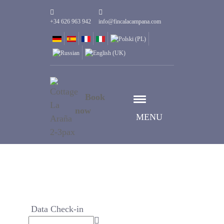
+34 626 963 942
info@fincalacampana.com
Book
now
MENU
Data Check-in