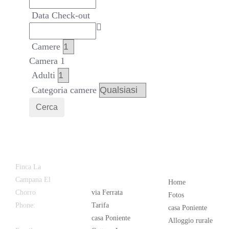
Data Check-out
Camere
Camera 1
Adulti
Categoria camere
Cerca
Latest
Popular
Finca La
News
Campana El
Home
Chorro
via Ferrata
Fotos
Phone:
+34
Tarifa
casa Poniente
626 963 942
casa Poniente
Alloggio rurale