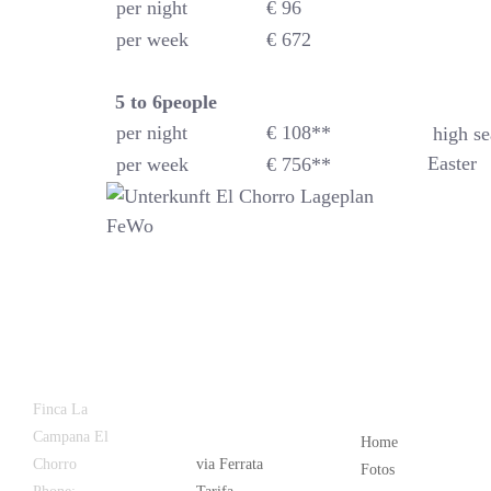
per night
€ 96
per week
€ 672
5 to 6
people
per night
€ 108**
high se
Easter
per week
€ 756**
Latest
Popular
Finca La
News
Campana El
Home
Chorro
via Ferrata
Fotos