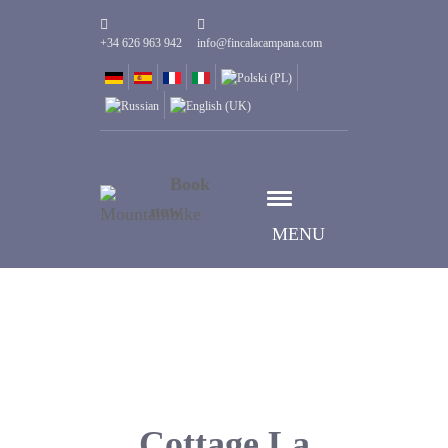
+34 626 963 942
info@fincalacampana.com
Book
now
MENU
Cottage La