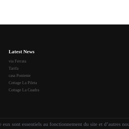
Latest News
via Ferrata
Tarifa
casa Poniente
Cottage La Pileta
Cottage La Cuadra
 eux sont essentiels au fonctionnement du site et d’autres nous