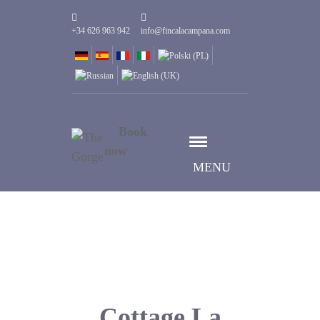
+34 626 963 942
info@fincalacampana.com
Book
now
MENU
Cottage La