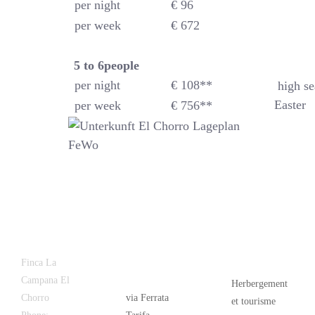
per night
€ 96
per week
€ 672
5 to 6
people
per night
€ 108**
high se
Easter
per week
€ 756**
Latest
Popular
Finca La
News
Campana El
Herbergement
Chorro
via Ferrata
et tourisme