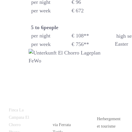
per night
€ 96
per week
€ 672
5 to 6
people
per night
€ 108**
high se
Easter
per week
€ 756**
Latest
Popular
Finca La
News
Campana El
Herbergement
Chorro
via Ferrata
et tourisme