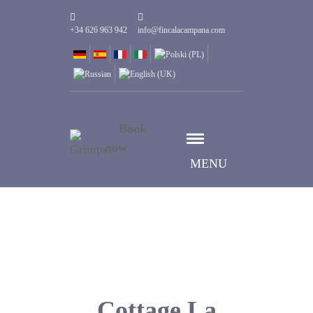
+34 626 963 942
info@fincalacampana.com
Book
now
MENU
Cottage La