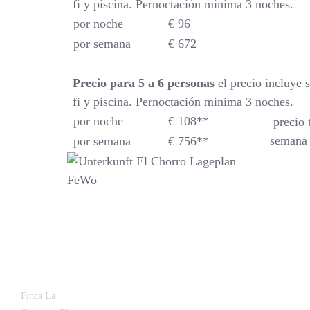
fi y piscina. Pernoctación minima 3 noches.
por noche
€ 96
por semana
€ 672
Precio para 5 a 6 personas
el precio incluye 
fi y piscina. Pernoctación minima 3 noches.
por noche
€ 108**
precio 
semana 
por semana
€ 756**
Latest
Popular
Finca La
News