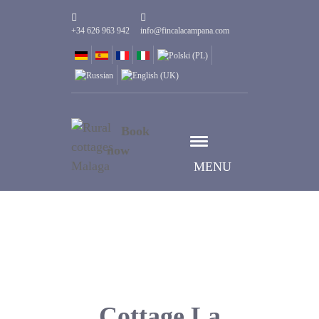
+34 626 963 942
info@fincalacampana.com
Book
now
MENU
Cottage La