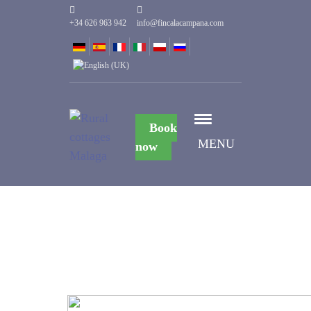
+34 626 963 942
info@fincalacampana.com
Book
MENU
now