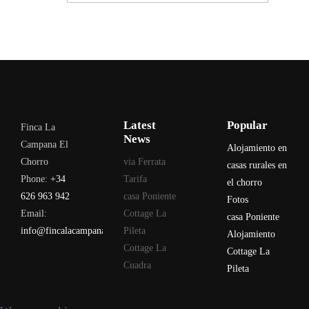
Latest
Popular
Finca La
News
Campana El
Alojamiento en
Chorro
via Ferrata
casas rurales en
Phone:
+34
Tarifa
el chorro
626 963 942
casa Poniente
Fotos
Email:
Cottage La
casa Poniente
info@fincalacampana.com
Pileta
Alojamiento
Cottage La
Cottage La
Cuadra
Pileta