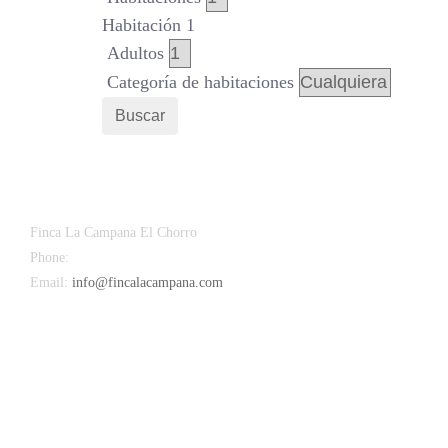
Habitación 1
Adultos
Categoría de habitaciones
Buscar
Finca La Campana El Chorro
Phone:
+34 626 963 942
Email:
info@fincalacampana.com