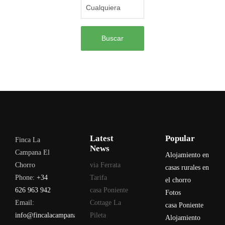
Buscar
Latest
Popular
Finca La
News
Campana El
Alojamiento en
Chorro
via Ferrata
casas rurales en
Phone:
+34
Tarifa
el chorro
626 963 942
casa Poniente
Fotos
Email:
Cottage La
casa Poniente
info@fincalacampana.com
Pileta
Alojamiento