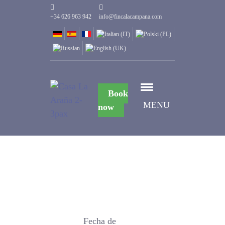
+34 626 963 942
info@fincalacampana.com
Book
MENU
now
Fecha de