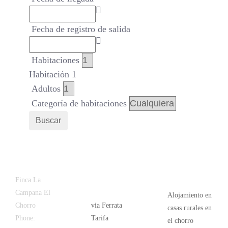
Fecha de registro de salida
Habitaciones
Habitación 1
Adultos
Categoría de habitaciones
Buscar
Latest
Popular
Finca La
News
Campana El
Alojamiento en
Chorro
via Ferrata
casas rurales en
Phone:
+34
Tarifa
el chorro