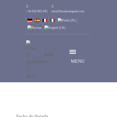
+34 626 963 942
info@fincalacampana.com
Book
MENU
now
Fecha de llegada