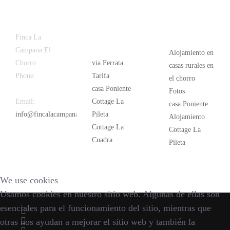
Latest
Popular
Finca La
News
Campana El
Alojamiento en
Chorro
via Ferrata
casas rurales en
Phone:
+34
Tarifa
el chorro
626 963 942
casa Poniente
Fotos
Email:
Cottage La
casa Poniente
info@fincalacampana.com
Pileta
Alojamiento
Cottage La
Cottage La
Cuadra
Pileta
We use cookies
Usamos cookies en nuestro sitio web. Algunas de ellas son
esenciales para el funcionamiento del sitio, mientras que
otras nos ayudan a mejorar el sitio web y también la