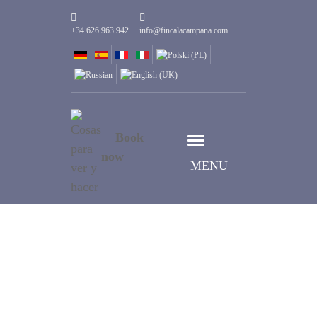
+34 626 963 942
info@fincalacampana.com
Book
now
MENU