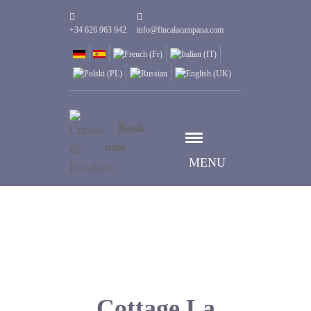
+34 626 963 942
info@fincalacampana.com
Book
now
MENU
Cottage La