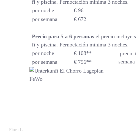
fi y piscina. Pernoctación minima 3 noches.
por noche
€ 96
por semana
€ 672
Precio para 5 a 6 personas
el precio incluye 
fi y piscina. Pernoctación minima 3 noches.
por noche
€ 108**
precio 
semana 
por semana
€ 756**
Latest
Popular
Finca La
News