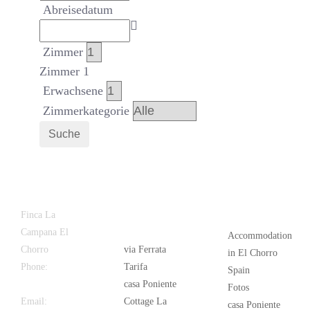
Abreisedatum
Zimmer
Zimmer 1
Erwachsene
Zimmerkategorie
Suche
Latest
Popular
Finca La
News
Campana El
Accommodation
Chorro
via Ferrata
in El Chorro
Phone:
+34
Tarifa
Spain
626 963 942
casa Poniente
Fotos
Email:
Cottage La
casa Poniente