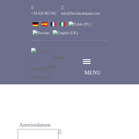
+34 626 963 942
info@fincalacampana.com
Book
now
MENU
Anreisedatum