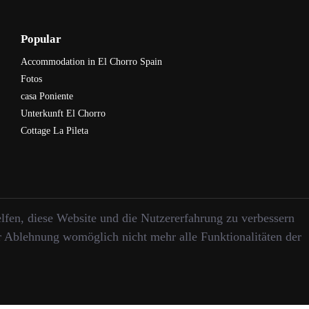
Popular
Accommodation in El Chorro Spain
Fotos
casa Poniente
Unterkunft El Chorro
Cottage La Pileta
elfen, diese Website und die Nutzererfahrung zu verbessern
er Ablehnung womöglich nicht mehr alle Funktionalitäten der