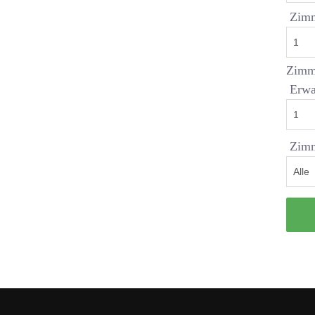
Zim
Zimm
Erwa
Zimm