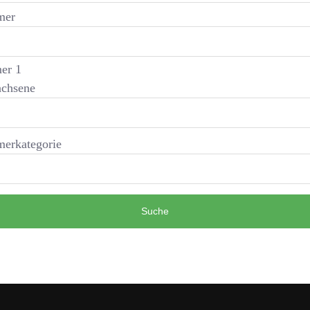
mer
er 1
chsene
erkategorie
Suche