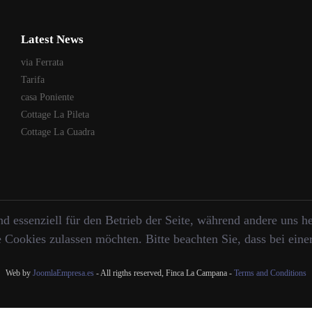
Latest News
via Ferrata
Tarifa
casa Poniente
Cottage La Pileta
Cottage La Cuadra
d essenziell für den Betrieb der Seite, während andere uns h
e Cookies zulassen möchten. Bitte beachten Sie, dass bei ein
Web by
JoomlaEmpresa.es
- All rigths reserved, Finca La Campana -
Terms and Conditions