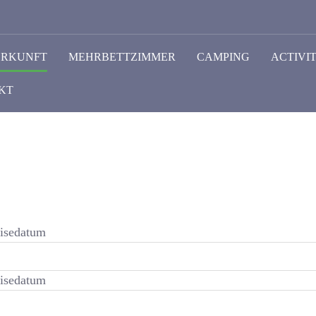
ERKUNFT
MEHRBETTZIMMER
CAMPING
ACTIVIT
KT
isedatum
isedatum