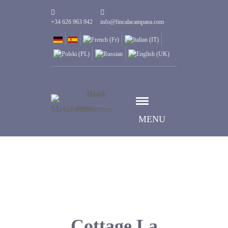
+34 626 963 942
info@fincalacampana.com
Book
now
MENU
Cottage La