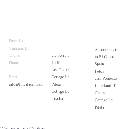
Latest
Popular
Finca La
News
Campana El
Accommodation
Chorro
via Ferrata
in El Chorro
Phone:
+34
Tarifa
Spain
626 963 942
casa Poniente
Fotos
Email:
Cottage La
casa Poniente
info@fincalacampana.com
Pileta
Unterkunft El
Cottage La
Chorro
Cuadra
Cottage La
Pileta
Wir benutzen Cookies