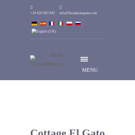
+34 626 963 942
info@fincalacampana.com
Book
now
MENU
Cottage El Gato