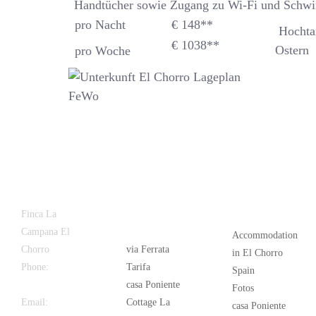
Handtücher sowie Zugang zu Wi-Fi und Schwi
pro Nacht
€ 148**
Hochtar
€ 1038
**
Ostern
pro Woche
Latest
Popular
Finca La
News
Campana El
Accommodation
Chorro
via Ferrata
in El Chorro
Phone:
+34
Tarifa
Spain
626 963 942
casa Poniente
Fotos
Email:
Cottage La
casa Poniente