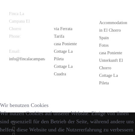
Latest
Popular
Finca La
News
Campana El
Accommodation
Chorro
via Ferrata
in El Chorro
Phone:
+34
Tarifa
Spain
626 963 942
casa Poniente
Fotos
Email:
Cottage La
casa Poniente
info@fincalacampana.com
Pileta
Unterkunft El
Cottage La
Chorro
Cuadra
Cottage La
Pileta
Wir benutzen Cookies
Wir nutzen Cookies auf unserer Website. Einige von ihnen
sind essenziell für den Betrieb der Seite, während andere uns
helfen, diese Website und die Nutzererfahrung zu verbessern