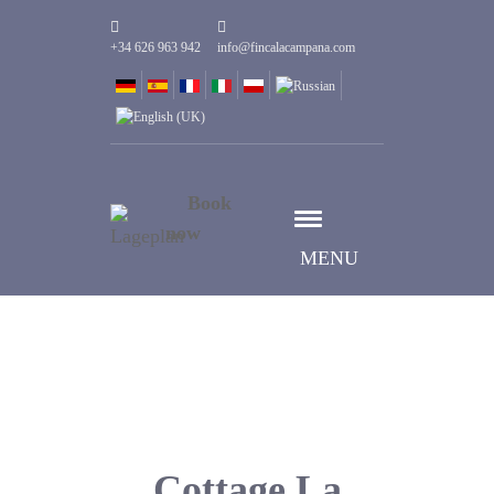
+34 626 963 942
info@fincalacampana.com
Book
now
MENU
Cottage La