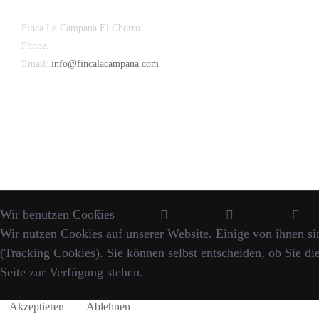
Finca La Campana El Chorro
Phone:
+34 626 963 942
Email:
info@fincalacampana.com
Wir benutzen Cookies
Wir nutzen Cookies auf unserer Website. Einige von ihnen sin
(Tracking Cookies). Sie können selbst entscheiden, ob Sie di
Seite zur Verfügung stehen.
Akzeptieren
Ablehnen