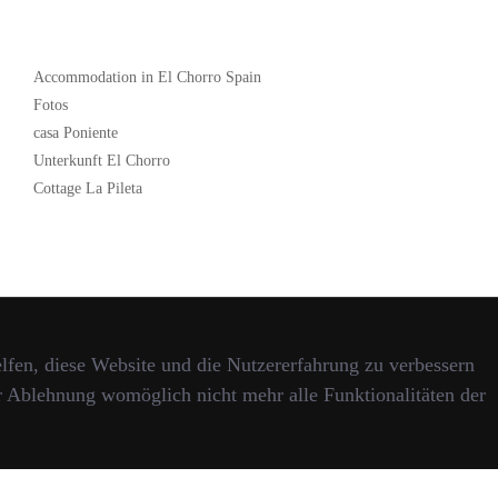
Popular
Accommodation in El Chorro Spain
Fotos
casa Poniente
Unterkunft El Chorro
Cottage La Pileta
elfen, diese Website und die Nutzererfahrung zu verbessern
er Ablehnung womöglich nicht mehr alle Funktionalitäten der