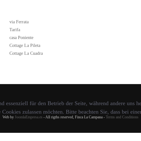
Latest News
via Ferrata
Tarifa
casa Poniente
Cottage La Pileta
Cottage La Cuadra
d essenziell für den Betrieb der Seite, während andere uns h
e Cookies zulassen möchten. Bitte beachten Sie, dass bei ein
Web by
JoomlaEmpresa.es
- All rigths reserved, Finca La Campana -
Terms and Conditions